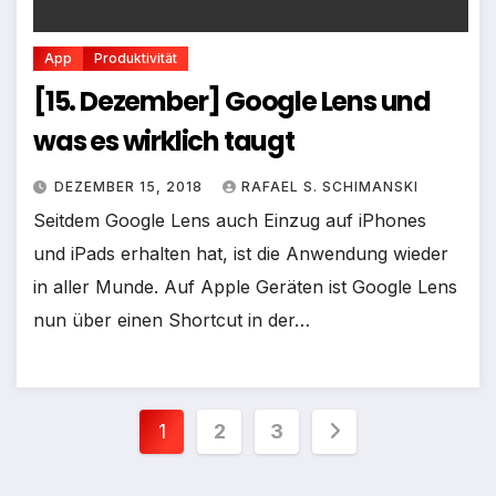
App
Produktivität
[15. Dezember] Google Lens und
was es wirklich taugt
DEZEMBER 15, 2018
RAFAEL S. SCHIMANSKI
Seitdem Google Lens auch Einzug auf iPhones
und iPads erhalten hat, ist die Anwendung wieder
in aller Munde. Auf Apple Geräten ist Google Lens
nun über einen Shortcut in der…
Seitennummerierung
1
2
3
der