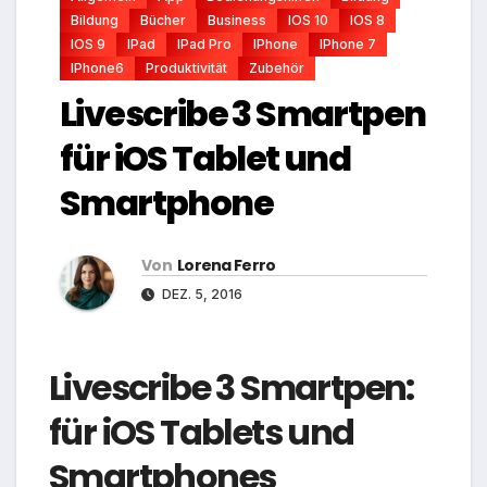
Bildung
Bücher
Business
IOS 10
IOS 8
IOS 9
IPad
IPad Pro
IPhone
IPhone 7
IPhone6
Produktivität
Zubehör
Livescribe 3 Smartpen
für iOS Tablet und
Smartphone
Von
Lorena Ferro
DEZ. 5, 2016
Livescribe 3 Smartpen:
für iOS Tablets und
Smartphones