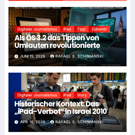
Digitaler Journalismus
IPad
Tipp
Zubehör
Als OS 3.2 das Tippen von
Umlauten revolutionierte
JUNI 15, 2026
RAFAEL S. SCHIMANSKI
Digitaler Journalismus
IPad
Story
Historischer Kontext: Das
„iPad-Verbot“ in Israel 2010
APR. 16, 2026
RAFAEL S. SCHIMANSKI