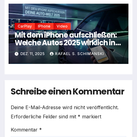
CarPlay
IPhone
Video
Mit dem iPhone aufschließen:
Welche Autos 2025 wirklich in
deine Apple-Welt passen
DEZ. 11, 2025
RAFAEL S. SCHIMANSKI
Schreibe einen Kommentar
Deine E-Mail-Adresse wird nicht veröffentlicht.
Erforderliche Felder sind mit
*
markiert
Kommentar
*