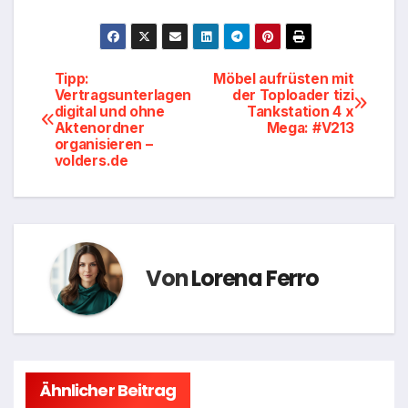
Beitragsnavigation
Tipp:
Möbel aufrüsten mit
Vertragsunterlagen
der Toploader tizi
digital und ohne
Tankstation 4 x
Aktenordner
Mega: #V213
organisieren –
volders.de
Von
Lorena Ferro
Ähnlicher Beitrag