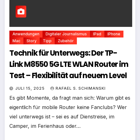
Anwendungen
Digitaler Journalismus
IPad
IPhone
Mac
Story
Tipp
Zubehör
Technik für Unterwegs: Der TP-
Link M8550 5G LTE WLAN Router im
Test – Flexibilität auf neuem Level
JULI 15, 2025
RAFAEL S. SCHIMANSKI
Es gibt Momente, da fragt man sich: Warum gibt es
eigentlich für mobile Router keine Fanclubs? Wer
viel unterwegs ist – sei es auf Dienstreise, im
Camper, im Ferienhaus oder…