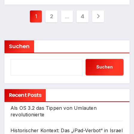
Seitennummerierung
1
2
…
4
der
Beiträge
Suchen
Suchen
Recent Posts
Als OS 3.2 das Tippen von Umlauten
revolutionierte
Historischer Kontext: Das „iPad-Verbot“ in Israel