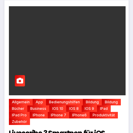
Allgemein
App
Bedienungshilfen
Bildung
Bildung
Bücher
Business
IOS 10
IOS 8
IOS 9
IPad
IPad Pro
IPhone
IPhone 7
IPhone6
Produktivität
Zubehör