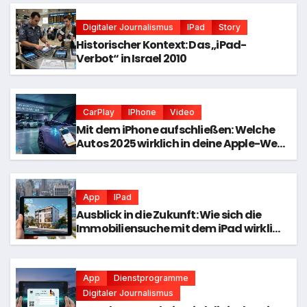
Digitaler Journalismus
IPad
Story
Historischer Kontext: Das „iPad-
Verbot“ in Israel 2010
CarPlay
IPhone
Video
Mit dem iPhone aufschließen: Welche
Autos 2025 wirklich in deine Apple-Welt
passen
App
IPad
Ausblick in die Zukunft: Wie sich die
Immobiliensuche mit dem iPad wirklich
entwickelt hat
App
Dienstprogramme
Digitaler Journalismus