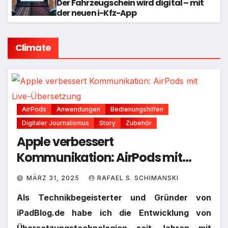
Der Fahrzeugschein wird digital – mit
der neuen i-Kfz-App
Climate
AirPods
Anwendungen
Bedienungshilfen
Digitaler Journalismus
Story
Zubehör
Apple verbessert
Kommunikation: AirPods mit
Live-Übersetzung
MÄRZ 31, 2025
RAFAEL S. SCHIMANSKI
Als Technikbegeisterter und Gründer von
iPadBlog.de habe ich die Entwicklung von