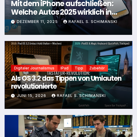
Mit dem iPhone aufschließen:
Welche Autos 2025 wirklich in
deine Apple-Welt passen
DEZEMBER 11, 2025
RAFAEL S. SCHIMANSKI
Digitaler Journalismus
IPad
Tipp
Zubehör
Als OS 3.2 das Tippen von Umlauten
revolutionierte
JUNI 15, 2026
RAFAEL S. SCHIMANSKI