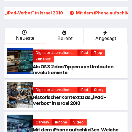
in Israel 2010
Mit dem iPhone aufschließen: Welche Auto
Neueste
Beliebt
Angesagt
Digitaler Journalismus
IPad
Tipp
Zubehör
Als OS 3.2 das Tippen von Umlauten
revolutionierte
Digitaler Journalismus
IPad
Story
Historischer Kontext: Das „iPad-
Verbot“ in Israel 2010
CarPlay
IPhone
Video
Mit dem iPhone aufschließen: Welche