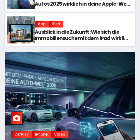
Autos 2025 wirklich in deine Apple-Welt
passen
App
IPad
Ausblick in die Zukunft: Wie sich die
Immobiliensuche mit dem iPad wirklich
entwickelt hat
CarPlay
IPhone
Video