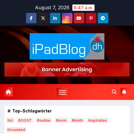
Zum
August 7, 2026
8:47 a.m.
Inhalt
springen
Top-Schlagwörter
Siri
BOOST
Routine
Room
Month
Inspiration
Grounded