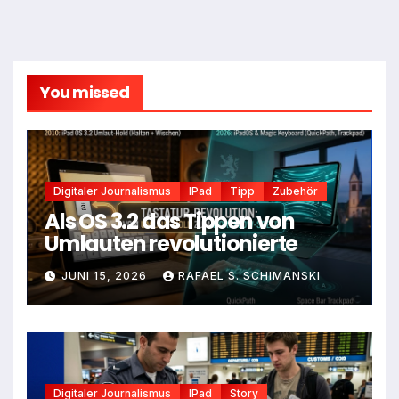
You missed
Digitaler Journalismus
IPad
Tipp
Zubehör
Als OS 3.2 das Tippen von
Umlauten revolutionierte
JUNI 15, 2026
RAFAEL S. SCHIMANSKI
Digitaler Journalismus
IPad
Story