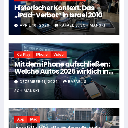
Historischer Kontext: Das
„iPad-Verbot“ in Israel 2010
APRIL 16, 2026
RAFAEL S. SCHIMANSKI
CarPlay
IPhone
Video
Mit dem iPhone aufschließen:
Welche Autos 2025 wirklich in
deine Apple-Welt passen
DEZEMBER 11, 2025
RAFAEL S.
SCHIMANSKI
App
IPad