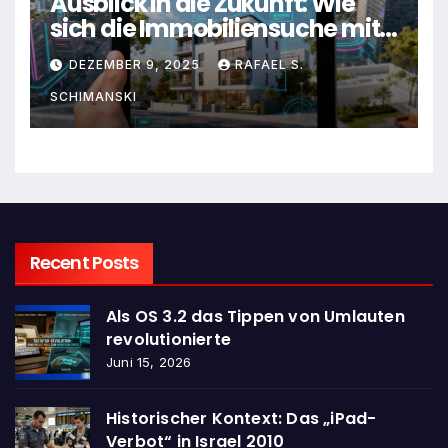
Ausblick in die Zukunft: Wie
sich die Immobiliensuche mit
dem iPad wirklich entwickelt
DEZEMBER 9, 2025
RAFAEL S.
hat
SCHIMANSKI
Recent Posts
Als OS 3.2 das Tippen von Umlauten
revolutionierte
Juni 15, 2026
Historischer Kontext: Das „iPad-
Verbot“ in Israel 2010