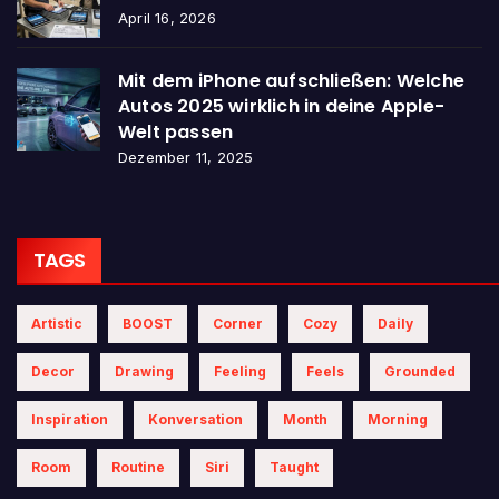
April 16, 2026
Mit dem iPhone aufschließen: Welche
Autos 2025 wirklich in deine Apple-
Welt passen
Dezember 11, 2025
TAGS
Artistic
BOOST
Corner
Cozy
Daily
Decor
Drawing
Feeling
Feels
Grounded
Inspiration
Konversation
Month
Morning
Room
Routine
Siri
Taught