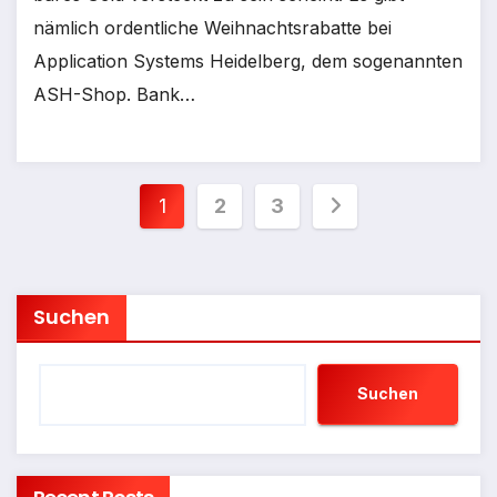
nämlich ordentliche Weihnachtsrabatte bei
Application Systems Heidelberg, dem sogenannten
ASH-Shop. Bank…
Seitennummerierung
1
2
3
der
Beiträge
Suchen
Suchen