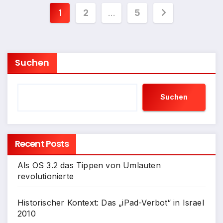
Seitennummerierung
1
2
…
5
der
Beiträge
Suchen
Suchen
Recent Posts
Als OS 3.2 das Tippen von Umlauten
revolutionierte
Historischer Kontext: Das „iPad-Verbot“ in Israel
2010