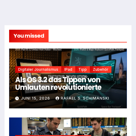
You missed
Digitaler Journalismus
IPad
Tipp
Zubehör
Als OS 3.2 das Tippen von
Umlauten revolutionierte
JUNI 15, 2026
RAFAEL S. SCHIMANSKI