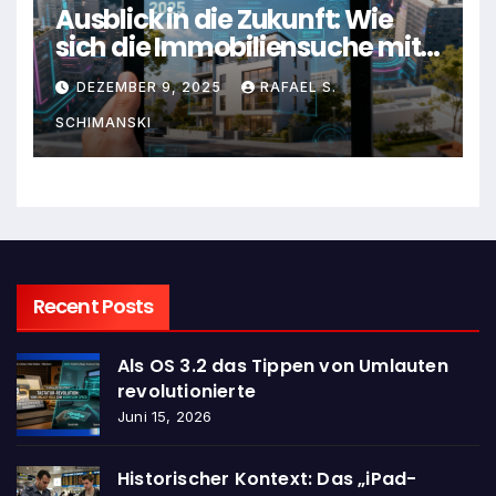
Ausblick in die Zukunft: Wie
sich die Immobiliensuche mit
dem iPad wirklich entwickelt
DEZEMBER 9, 2025
RAFAEL S.
hat
SCHIMANSKI
Recent Posts
Als OS 3.2 das Tippen von Umlauten
revolutionierte
Juni 15, 2026
Historischer Kontext: Das „iPad-