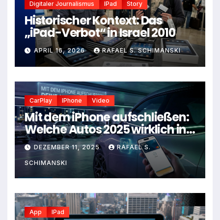
Digitaler Journalismus
IPad
Story
Historischer Kontext: Das
„iPad-Verbot“ in Israel 2010
APRIL 16, 2026
RAFAEL S. SCHIMANSKI
CarPlay
IPhone
Video
Mit dem iPhone aufschließen:
Welche Autos 2025 wirklich in
deine Apple-Welt passen
DEZEMBER 11, 2025
RAFAEL S.
SCHIMANSKI
App
IPad