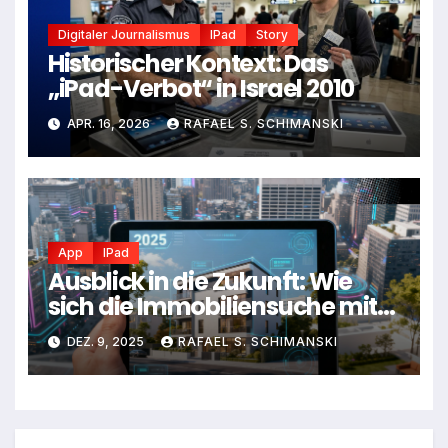
Digitaler Journalismus
IPad
Story
Historischer Kontext: Das
„iPad-Verbot“ in Israel 2010
APR. 16, 2026
RAFAEL S. SCHIMANSKI
App
IPad
Ausblick in die Zukunft: Wie
sich die Immobiliensuche mit
dem iPad wirklich entwickelt
DEZ. 9, 2025
RAFAEL S. SCHIMANSKI
hat