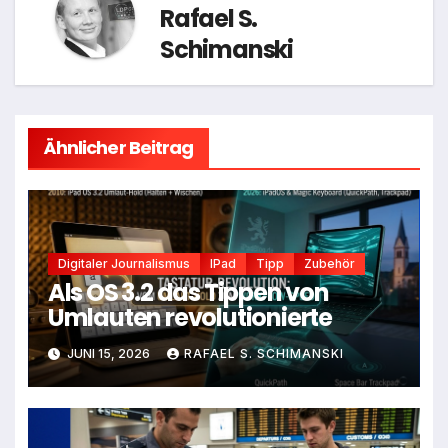
Rafael S.
Schimanski
Ähnlicher Beitrag
Digitaler Journalismus
IPad
Tipp
Zubehör
Als OS 3.2 das Tippen von
Umlauten revolutionierte
JUNI 15, 2026
RAFAEL S. SCHIMANSKI