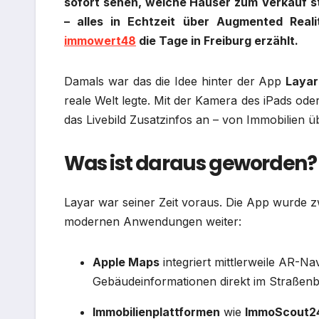
sofort sehen, welche Häuser zum Verkauf ste
– alles in Echtzeit über Augmented Rea
immowert48
die Tage in Freiburg erzählt.
Damals war das die Idee hinter der App
Layar
reale Welt legte. Mit der Kamera des iPads o
das Livebild Zusatzinfos an – von Immobilien ü
Was ist daraus geworden?
Layar war seiner Zeit voraus. Die App wurde zw
modernen Anwendungen weiter:
Apple Maps
integriert mittlerweile AR-Na
Gebäudeinformationen direkt im Straßenbi
Immobilienplattformen
wie
ImmoScout2