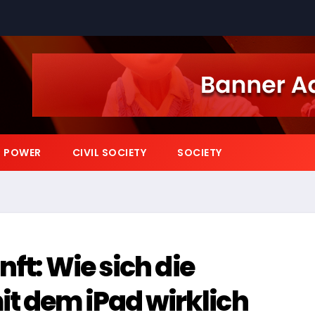
POWER
CIVIL SOCIETY
SOCIETY
nft: Wie sich die
t dem iPad wirklich