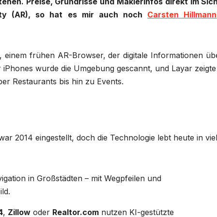
hen. Preise, Grundrisse und Maklerinfos direkt im Sich
lity (AR), so hat es mir auch noch
Carsten Hillmann
, einem frühen AR-Browser, der digitale Informationen üb
der iPhones wurde die Umgebung gescannt, und Layar zeigte
ber Restaurants bis hin zu Events.
ar 2014 eingestellt, doch die Technologie lebt heute in vie
vigation in Großstädten – mit Wegpfeilen und
ld.
4
,
Zillow
oder
Realtor.com
nutzen KI-gestützte