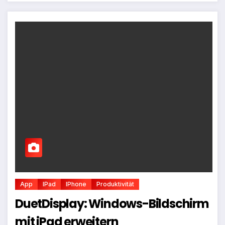
App
IPad
IPhone
Produktivität
DuetDisplay: Windows-Bildschirm
mit iPad erweitern