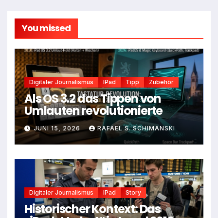
You missed
Digitaler Journalismus
IPad
Tipp
Zubehör
Als OS 3.2 das Tippen von
Umlauten revolutionierte
JUNI 15, 2026
RAFAEL S. SCHIMANSKI
Digitaler Journalismus
IPad
Story
Historischer Kontext: Das