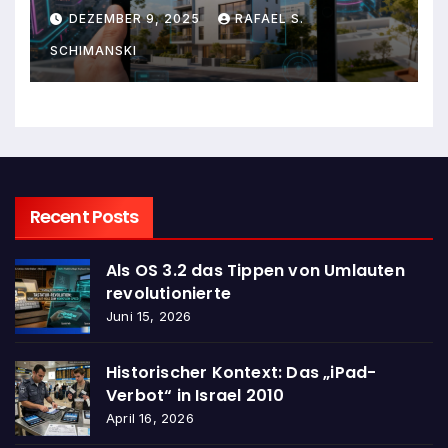
dem iPad wirklich entwickelt
DEZEMBER 9, 2025
RAFAEL S.
hat
SCHIMANSKI
Recent Posts
Als OS 3.2 das Tippen von Umlauten
revolutionierte
Juni 15, 2026
Historischer Kontext: Das „iPad-
Verbot“ in Israel 2010
April 16, 2026