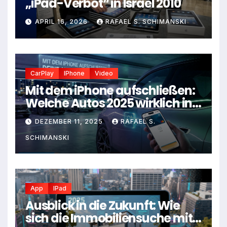
„iPad-Verbot“ in Israel 2010
APRIL 16, 2026
RAFAEL S. SCHIMANSKI
CarPlay
IPhone
Video
Mit dem iPhone aufschließen:
Welche Autos 2025 wirklich in
deine Apple-Welt passen
DEZEMBER 11, 2025
RAFAEL S.
SCHIMANSKI
App
IPad
Ausblick in die Zukunft: Wie
sich die Immobiliensuche mit