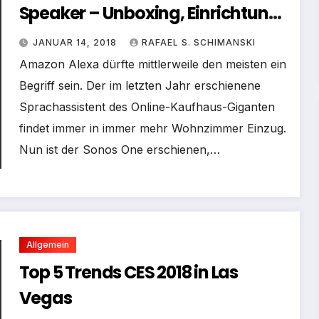
Speaker – Unboxing, Einrichtung
und Vorstellung
JANUAR 14, 2018
RAFAEL S. SCHIMANSKI
Amazon Alexa dürfte mittlerweile den meisten ein
Begriff sein. Der im letzten Jahr erschienene
Sprachassistent des Online-Kaufhaus-Giganten
findet immer in immer mehr Wohnzimmer Einzug.
Nun ist der Sonos One erschienen,…
Allgemein
Top 5 Trends CES 2018 in Las
Vegas