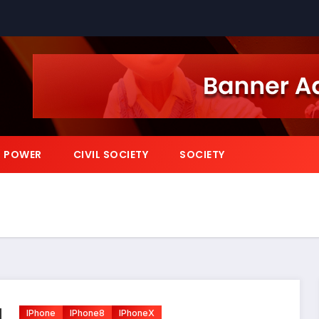
POWER
CIVIL SOCIETY
SOCIETY
IPhone
IPhone8
IPhoneX