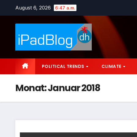
Zum
August 6, 2026
6:47 a.m.
Inhalt
springen
POLITICAL TRENDS
CLIMATE
Monat:
Januar 2018