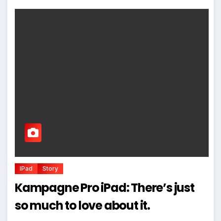
IPad
Story
Kampagne Pro iPad: There’s just
so much to love about it.