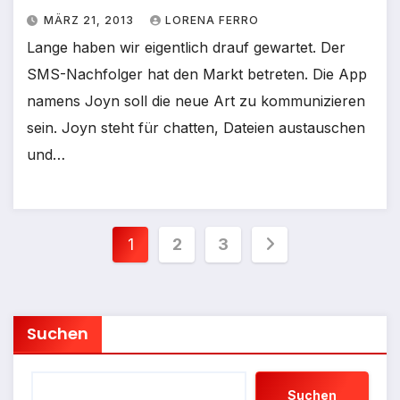
MÄRZ 21, 2013
LORENA FERRO
Lange haben wir eigentlich drauf gewartet. Der
SMS-Nachfolger hat den Markt betreten. Die App
namens Joyn soll die neue Art zu kommunizieren
sein. Joyn steht für chatten, Dateien austauschen
und…
Seitennummerierung
1
2
3
der
Beiträge
Suchen
Suchen