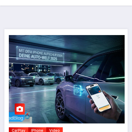
CarPlay
IPhone
Video