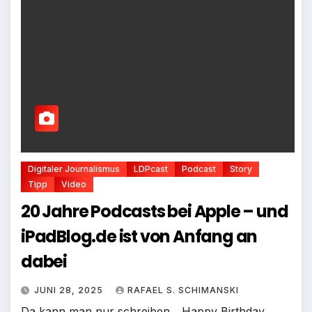
Digitaler Journalismus
LDPcast
Podcast
Story
Tipp
Video
20 Jahre Podcasts bei Apple – und
iPadBlog.de ist von Anfang an
dabei
JUNI 28, 2025
RAFAEL S. SCHIMANSKI
Da kann man nur schreiben, „Happy Birthday,