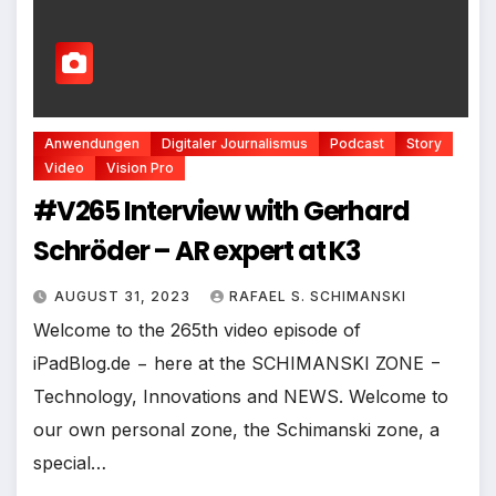
Anwendungen
Digitaler Journalismus
Podcast
Story
Video
Vision Pro
#V265 Interview with Gerhard
Schröder – AR expert at K3
AUGUST 31, 2023
RAFAEL S. SCHIMANSKI
Welcome to the 265th video episode of
iPadBlog.de − here at the SCHIMANSKI ZONE −
Technology, Innovations and NEWS. Welcome to
our own personal zone, the Schimanski zone, a
special…