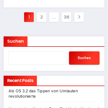
Seitennummerierung
1
2
…
36
der
Beiträge
Suchen
Suchen
Recent Posts
Als OS 3.2 das Tippen von Umlauten
revolutionierte