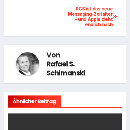
Beitragsnavigation
RCS ist das neue
Messaging-Zeitalter
– und Apple zieht
endlich nach
Von
Rafael S.
Schimanski
Ähnlicher Beitrag