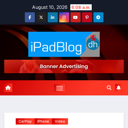
Zum
August 10, 2026
6:08 a.m.
Inhalt
springen
CarPlay
IPhone
Video