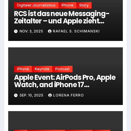
Digitaler Journalismus
IPhone
Story
RCS ist das neue Messaging-
Zeitalter – und Apple zieht
endlich nach
NOV. 3, 2025
RAFAEL S. SCHIMANSKI
IPhone
Keynote
Podcast
Apple Event: AirPods Pro, Apple
Watch, and iPhone 17
Showcase in der Episode #139
SEP. 10, 2025
LORENA FERRO