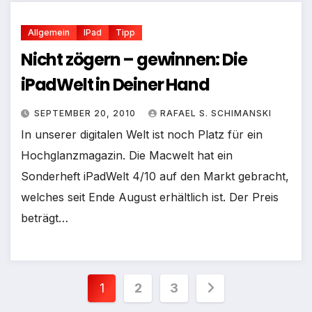
Allgemein
IPad
Tipp
Nicht zögern – gewinnen: Die
iPadWelt in Deiner Hand
SEPTEMBER 20, 2010
RAFAEL S. SCHIMANSKI
In unserer digitalen Welt ist noch Platz für ein
Hochglanzmagazin. Die Macwelt hat ein
Sonderheft iPadWelt 4/10 auf den Markt gebracht,
welches seit Ende August erhältlich ist. Der Preis
beträgt…
Seitennummerierung
1
2
3