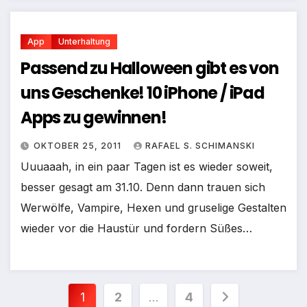
App
Unterhaltung
Passend zu Halloween gibt es von
uns Geschenke! 10 iPhone / iPad
Apps zu gewinnen!
OKTOBER 25, 2011
RAFAEL S. SCHIMANSKI
Uuuaaah, in ein paar Tagen ist es wieder soweit,
besser gesagt am 31.10. Denn dann trauen sich
Werwölfe, Vampire, Hexen und gruselige Gestalten
wieder vor die Haustür und fordern Süßes…
Seitennummerierung
1
2
…
4