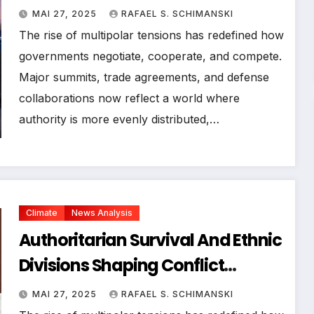
MAI 27, 2025
RAFAEL S. SCHIMANSKI
The rise of multipolar tensions has redefined how
governments negotiate, cooperate, and compete.
Major summits, trade agreements, and defense
collaborations now reflect a world where
authority is more evenly distributed,…
Climate
News Analysis
Authoritarian Survival And Ethnic
Divisions Shaping Conflict
Dynamics Internationally
MAI 27, 2025
RAFAEL S. SCHIMANSKI