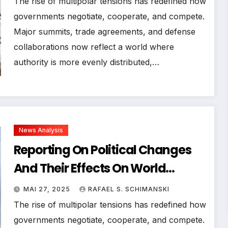
The rise of multipolar tensions has redefined how
governments negotiate, cooperate, and compete.
Major summits, trade agreements, and defense
collaborations now reflect a world where
authority is more evenly distributed,…
News Analysis
Reporting On Political Changes
And Their Effects On World
Democracy
MAI 27, 2025
RAFAEL S. SCHIMANSKI
The rise of multipolar tensions has redefined how
governments negotiate, cooperate, and compete.