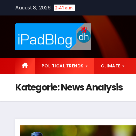
Zum
August 8, 2026
2:41 a.m.
Inhalt
springen
POLITICAL TRENDS
CLIMATE
Kategorie:
News Analysis