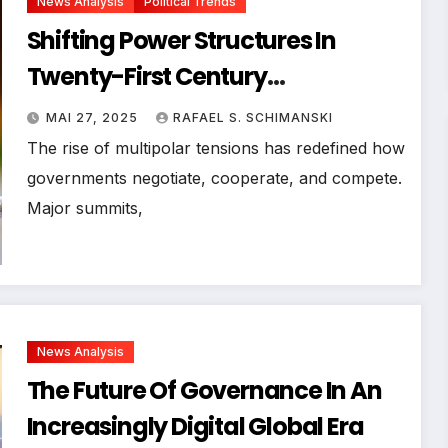
News Analysis
Political Trends
Shifting Power Structures In
Twenty-First Century
International Political
MAI 27, 2025
RAFAEL S. SCHIMANSKI
Governance
The rise of multipolar tensions has redefined how
governments negotiate, cooperate, and compete.
Major summits,
News Analysis
The Future Of Governance In An
Increasingly Digital Global Era