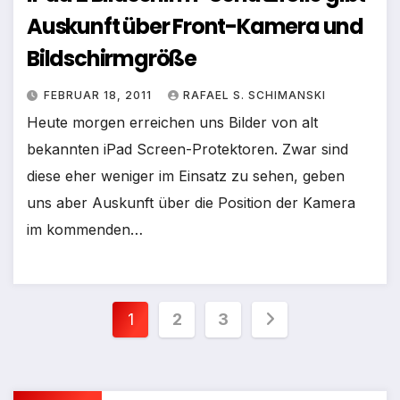
Auskunft über Front-Kamera und
Bildschirmgröße
FEBRUAR 18, 2011
RAFAEL S. SCHIMANSKI
Heute morgen erreichen uns Bilder von alt
bekannten iPad Screen-Protektoren. Zwar sind
diese eher weniger im Einsatz zu sehen, geben
uns aber Auskunft über die Position der Kamera
im kommenden…
Seitennummerierung
1
2
3
der
Beiträge