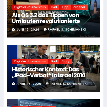
Digitaler Journalismus
IPad
Tipp
Zubehör
Als OS 3.2 das Tippen von
Umlauten revolutionierte
JUNI 15, 2026
RAFAEL S. SCHIMANSKI
Digitaler Journalismus
IPad
Story
Historischer Kontext: Das
„iPad-Verbot“ in Israel 2010
APRIL 16, 2026
RAFAEL S. SCHIMANSKI