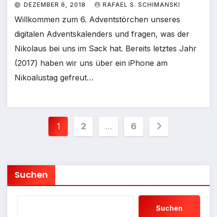
DEZEMBER 6, 2018
RAFAEL S. SCHIMANSKI
Willkommen zum 6. Adventstörchen unseres
digitalen Adventskalenders und fragen, was der
Nikolaus bei uns im Sack hat. Bereits letztes Jahr
(2017) haben wir uns über ein iPhone am
Nikoalustag gefreut…
Seitennummerierung
1
2
…
6
der
Beiträge
Suchen
Suchen