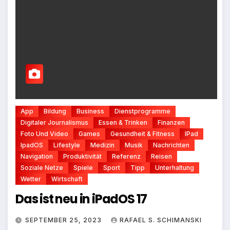
App
Bildung
Business
Dienstprogramme
Digitaler Journalismus
Essen & Trinken
Finanzen
Foto Und Video
Games
Gesundheit & Fitness
IPad
IpadOS
Lifestyle
Medizin
Musik
Nachrichten
Navigation
Produktivität
Referenz
Reisen
Soziale Netze
Spiele
Sport
Tipp
Unterhaltung
Wetter
Wirtschaft
Das ist neu in iPadOS 17
SEPTEMBER 25, 2023
RAFAEL S. SCHIMANSKI