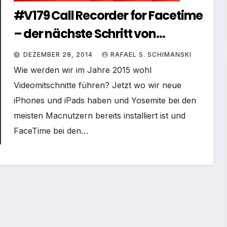
#V179 Call Recorder for Facetime
– der nächste Schritt von
Videoaufnahmen
DEZEMBER 28, 2014
RAFAEL S. SCHIMANSKI
Wie werden wir im Jahre 2015 wohl
Videomitschnitte führen? Jetzt wo wir neue
iPhones und iPads haben und Yosemite bei den
meisten Macnutzern bereits installiert ist und
FaceTime bei den…