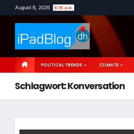
Zum
August 8, 2026
8:16 a.m.
Inhalt
springen
POLITICAL TRENDS
CLIMATE
Schlagwort:
Konversation