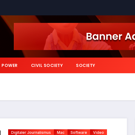
POWER
CIVIL SOCIETY
SOCIETY
Digitaler Journalismus
Mac
Software
Video