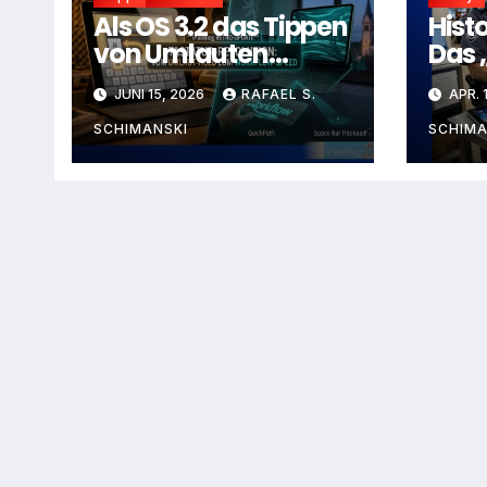
Als OS 3.2 das Tippen
Hist
von Umlauten
Das 
revolutionierte
Israe
JUNI 15, 2026
RAFAEL S.
APR. 
SCHIMANSKI
SCHIMA