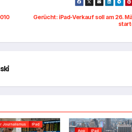
2010
Gerücht: iPad-Verkauf soll am 26. M
star
ski
er Journalismus
IPad
App
IPad