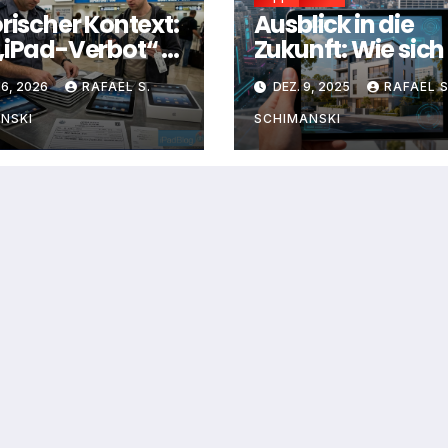
orischer Kontext:
Ausblick in die
„iPad-Verbot“ in
Zukunft: Wie sich
l 2010
Immobiliensuch
16, 2026
RAFAEL S.
DEZ. 9, 2025
RAFAEL S
mit dem iPad
wirklich entwicke
NSKI
SCHIMANSKI
hat