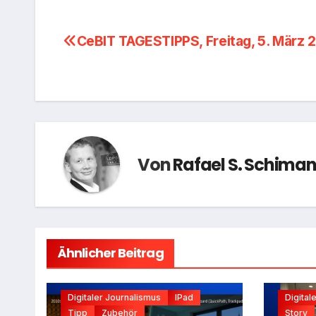
Beitragsnavigation
CeBIT TAGESTIPPS, Freitag, 5. März 
Von
Rafael S. Schiman
Ähnlicher Beitrag
Digitaler Journalismus
IPad
Digital
Tipp
Zubehör
Story