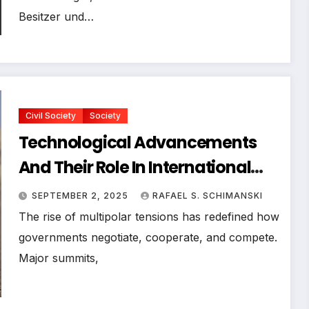
Besitzer und…
Civil Society
Society
Technological Advancements
And Their Role In International
Political Security
SEPTEMBER 2, 2025
RAFAEL S. SCHIMANSKI
The rise of multipolar tensions has redefined how
governments negotiate, cooperate, and compete.
Major summits,