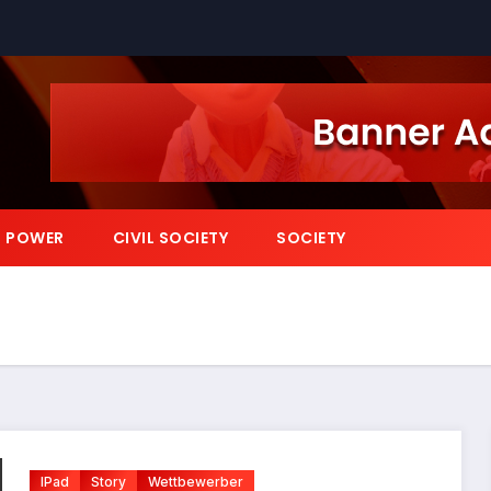
POWER
CIVIL SOCIETY
SOCIETY
IPad
Story
Wettbewerber