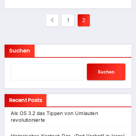
Seitennummerieru
1
2
der
Beiträge
Suchen
Suchen
Recent Posts
Als OS 3.2 das Tippen von Umlauten
revolutionierte