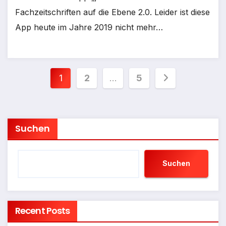
Fachzeitschriften auf die Ebene 2.0. Leider ist diese
App heute im Jahre 2019 nicht mehr…
Seitennummerierung
1
2
…
5
der
Beiträge
Suchen
Suchen
Recent Posts