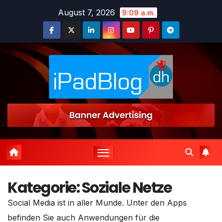
Zum
August 7, 2026
9:09 a.m.
Inhalt
springen
Kategorie:
Soziale Netze
Social Media ist in aller Munde. Unter den Apps
befinden Sie auch Anwendungen für die