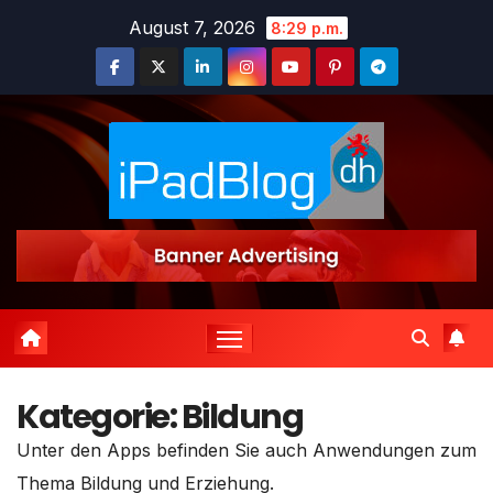
Zum
August 7, 2026
8:29 p.m.
Inhalt
springen
Kategorie:
Bildung
Unter den Apps befinden Sie auch Anwendungen zum
Thema Bildung und Erziehung.