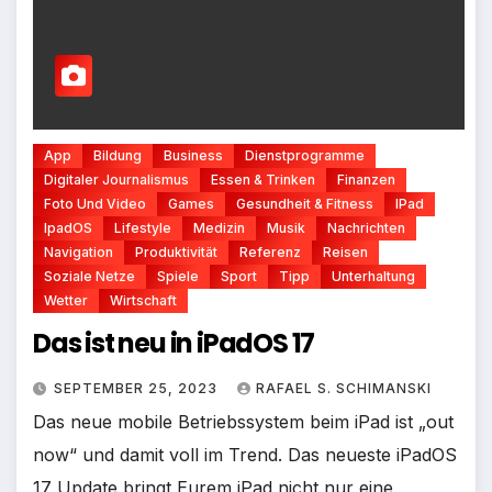
App
Bildung
Business
Dienstprogramme
Digitaler Journalismus
Essen & Trinken
Finanzen
Foto Und Video
Games
Gesundheit & Fitness
IPad
IpadOS
Lifestyle
Medizin
Musik
Nachrichten
Navigation
Produktivität
Referenz
Reisen
Soziale Netze
Spiele
Sport
Tipp
Unterhaltung
Wetter
Wirtschaft
Das ist neu in iPadOS 17
SEPTEMBER 25, 2023
RAFAEL S. SCHIMANSKI
Das neue mobile Betriebssystem beim iPad ist „out
now“ und damit voll im Trend. Das neueste iPadOS
17 Update bringt Eurem iPad nicht nur eine