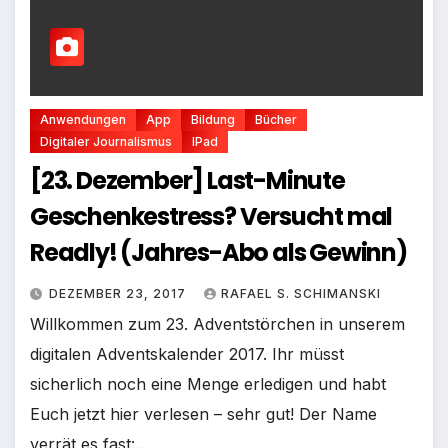
Anwendungen
App
Bildung
Bücher
Digitaler Journalismus
IPad
[23. Dezember] Last-Minute
Geschenkestress? Versucht mal
Readly! (Jahres-Abo als Gewinn)
DEZEMBER 23, 2017
RAFAEL S. SCHIMANSKI
Willkommen zum 23. Adventstörchen in unserem
digitalen Adventskalender 2017. Ihr müsst
sicherlich noch eine Menge erledigen und habt
Euch jetzt hier verlesen – sehr gut! Der Name
verrät es fast:…