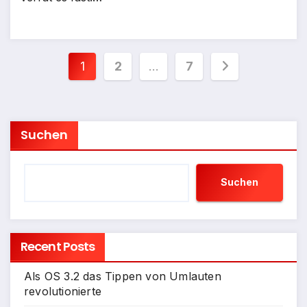
Seitennummerierung
1
2
…
7
der
Beiträge
Suchen
Suchen
Recent Posts
Als OS 3.2 das Tippen von Umlauten
revolutionierte