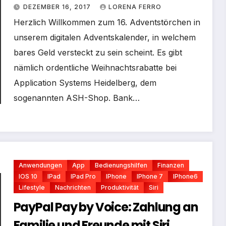
Banking mit Bank X
DEZEMBER 16, 2017
LORENA FERRO
Herzlich Willkommen zum 16. Adventstörchen in
unserem digitalen Adventskalender, in welchem
bares Geld versteckt zu sein scheint. Es gibt
nämlich ordentliche Weihnachtsrabatte bei
Application Systems Heidelberg, dem
sogenannten ASH-Shop. Bank…
Anwendungen
App
Bedienungshilfen
Finanzen
IOS 10
IPad
IPad Pro
IPhone
IPhone 7
IPhone6
Lifestyle
Nachrichten
Produktivität
Siri
PayPal Pay by Voice: Zahlung an
Familie und Freunde mit Siri