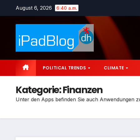
Zum
August 6, 2026
6:40 a.m.
Inhalt
springen
POLITICAL TRENDS
CLIMATE
Kategorie:
Finanzen
Unter den Apps befinden Sie auch Anwendungen 