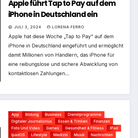
Apple führt Tap to Pay auf dem
iPhone in Deutschland ein
JULI 3, 2024
LORENA FERRO
Apple hat diese Woche „Tap to Pay“ auf dem
iPhone in Deutschland eingeführt und ermöglicht
damit Millionen von Händlern, das iPhone für
eine reibungslose und sichere Abwicklung von
kontaktlosen Zahlungen…
App
Bildung
Business
Dienstprogramme
Digitaler Journalismus
Essen & Trinken
Finanzen
Foto Und Video
Games
Gesundheit & Fitness
IPad
IpadOS
Lifestyle
Medizin
Musik
Nachrichten