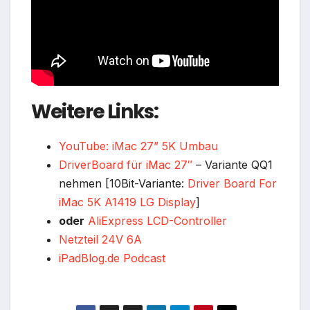
Weitere Links:
YouTube: iMac 27” 5K Umbau
DriverBoard für iMac 27″
– Variante QQ1
nehmen [10Bit-Variante:
Driver Board For
iMac 5K A1419 LG Display
]
oder
AliExpress LCD-Controller
Netzteil 24V 6A
iPadBlog.de Podcast