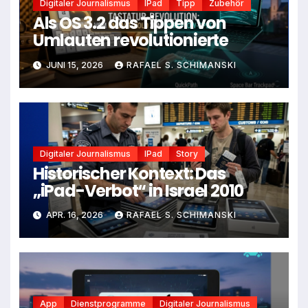
Digitaler Journalismus
IPad
Tipp
Zubehör
Als OS 3.2 das Tippen von
Umlauten revolutionierte
JUNI 15, 2026
RAFAEL S. SCHIMANSKI
Digitaler Journalismus
IPad
Story
Historischer Kontext: Das
„iPad-Verbot“ in Israel 2010
APR. 16, 2026
RAFAEL S. SCHIMANSKI
App
Dienstprogramme
Digitaler Journalismus