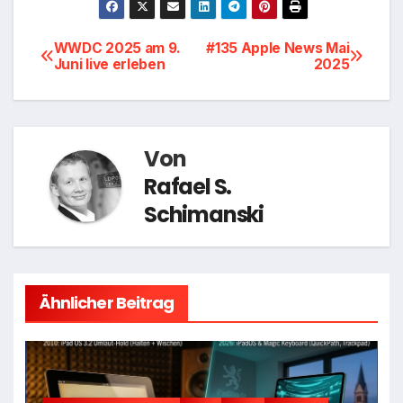
Beitragsnavigation
WWDC 2025 am 9.
#135 Apple News Mai
Juni live erleben
2025
Von
Rafael S.
Schimanski
Ähnlicher Beitrag