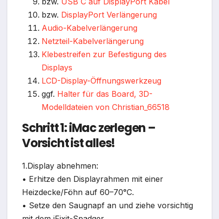
bzw.
USB C auf DisplayPort Kabel
bzw.
DisplayPort Verlängerung
Audio-Kabelverlängerung
Netzteil-Kabelverlängerung
Klebestreifen zur Befestigung des
Displays
LCD-Display-Öffnungswerkzeug
ggf.
Halter für das Board, 3D-
Modelldateien von Christian_66518
Schritt 1: iMac zerlegen –
Vorsicht ist alles!
1.Display abnehmen:
• Erhitze den Displayrahmen mit einer
Heizdecke/Föhn auf 60–70°C.
• Setze den Saugnapf an und ziehe vorsichtig
mit dem iFixit-Spadger.