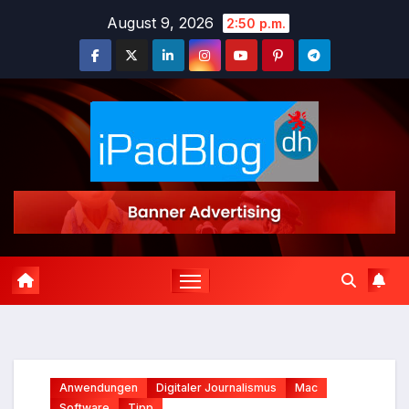
Zum
August 9, 2026
2:50 p.m.
Inhalt
springen
Anwendungen
Digitaler Journalismus
Mac
Software
Tipp