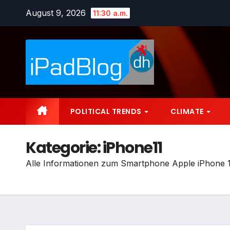
Zum
August 9, 2026
11:30 a.m.
Inhalt
springen
POLITICAL TRENDS
CLIMATE
Kategorie:
iPhone11
Alle Informationen zum Smartphone Apple iPhone 11