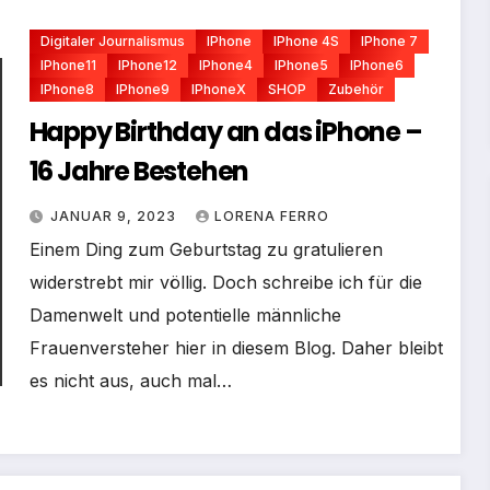
Digitaler Journalismus
IPhone
IPhone 4S
IPhone 7
IPhone11
IPhone12
IPhone4
IPhone5
IPhone6
IPhone8
IPhone9
IPhoneX
SHOP
Zubehör
Happy Birthday an das iPhone –
16 Jahre Bestehen
JANUAR 9, 2023
LORENA FERRO
Einem Ding zum Geburtstag zu gratulieren
widerstrebt mir völlig. Doch schreibe ich für die
Damenwelt und potentielle männliche
Frauenversteher hier in diesem Blog. Daher bleibt
es nicht aus, auch mal…