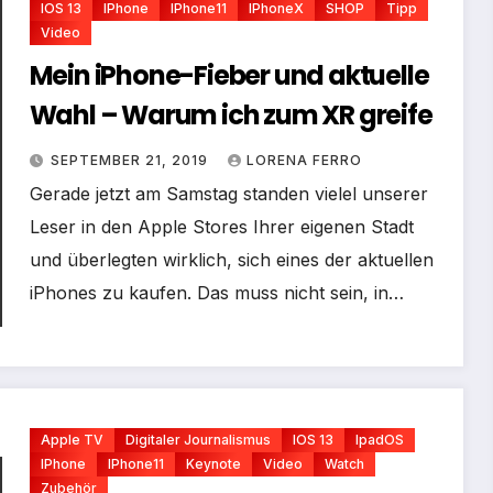
IOS 13
IPhone
IPhone11
IPhoneX
SHOP
Tipp
Video
Mein iPhone-Fieber und aktuelle
Wahl – Warum ich zum XR greife
SEPTEMBER 21, 2019
LORENA FERRO
Gerade jetzt am Samstag standen vielel unserer
Leser in den Apple Stores Ihrer eigenen Stadt
und überlegten wirklich, sich eines der aktuellen
iPhones zu kaufen. Das muss nicht sein, in…
Apple TV
Digitaler Journalismus
IOS 13
IpadOS
IPhone
IPhone11
Keynote
Video
Watch
Zubehör