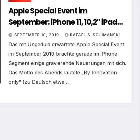
Apple Special Event im
September: iPhone 11, 10,2″ iPad
und Co – Das sind die wichtigsten
SEPTEMBER 10, 2019
RAFAEL S. SCHIMANSKI
Neuheiten
Das mit Ungeduld erwartete Apple Special Event
im September 2019 brachte gerade im iPhone-
Segment einige gravierende Neuerungen mit sich.
Das Motto des Abends lautete „By Innovation
only“ (zu Deutsch etwa…