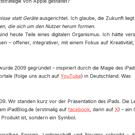
tstrategie von Apple gestaltet?
nisse statt Geräte
ausgerichtet. Ich glaube, die Zukunft liegt
n, die sich um den Nutzer herum formen.
sind heute Teile eines digitalen Organismus. Ich hätte ver
– offener, integrativer, mit einem Fokus auf Kreativität,
wurde 2009 gegründet – inspiriert durch die Magie des iPad
Portale (folge uns auch auf
YouTube
) in Deutschland. Was
9. Wir standen kurz vor der Präsentation des iPads. Die L
m iPadBlog.de (erstmalig auf
facebook
, dann auf
X
) – ein 
n Produkt ist, sondern ein Symbol.
selben Energie, Leidenschaft und Neugier schreibt – da