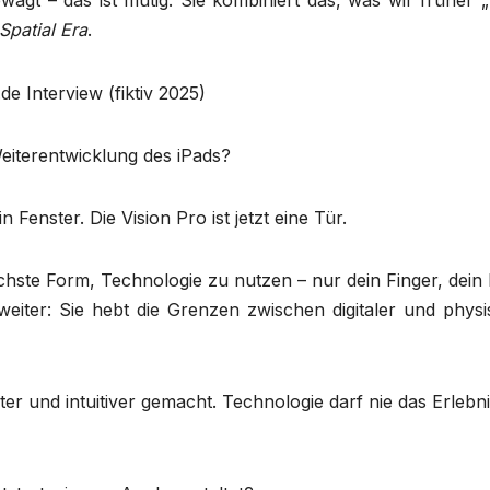
wagt – das ist mutig. Sie kombiniert das, was wir früher 
Spatial Era
.
Weiterentwicklung des iPads?
Fenster. Die Vision Pro ist jetzt eine Tür.
ichste Form, Technologie zu nutzen – nur dein Finger, dein 
 weiter: Sie hebt die Grenzen zwischen digitaler und phys
hter und intuitiver gemacht. Technologie darf nie das Erlebn