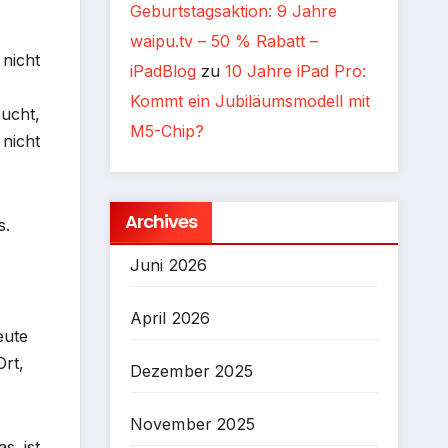
Geburtstagsaktion: 9 Jahre
waipu.tv – 50 % Rabatt –
 nicht
iPadBlog
zu
10 Jahre iPad Pro:
Kommt ein Jubiläumsmodell mit
sucht,
M5-Chip?
 nicht
Archives
s.
Juni 2026
April 2026
eute
Ort,
Dezember 2025
November 2025
s ist