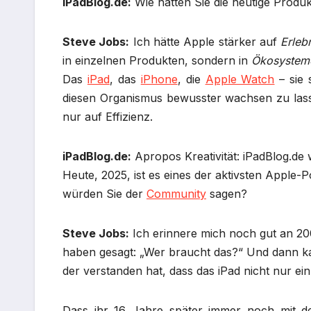
iPadBlog.de:
Wie hätten Sie die heutige Produk
Steve Jobs:
Ich hätte Apple stärker auf
Erleb
in einzelnen Produkten, sondern in
Ökosysteme
Das
iPad
, das
iPhone
, die
Apple Watch
– sie 
diesen Organismus bewusster wachsen zu lassen 
nur auf Effizienz.
iPadBlog.de:
Apropos Kreativität: iPadBlog.de 
Heute, 2025, ist es eines der aktivsten Apple-
würden Sie der
Community
sagen?
Steve Jobs:
Ich erinnere mich noch gut an 200
haben gesagt: „Wer braucht das?“ Und dann ka
der verstanden hat, dass das iPad nicht nur ei
Dass ihr 16 Jahre später immer noch mit der