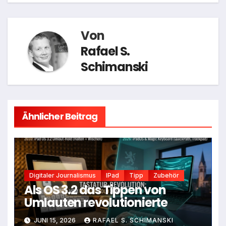
Von
Rafael S.
Schimanski
Ähnlicher Beitrag
Digitaler Journalismus
IPad
Tipp
Zubehör
Als OS 3.2 das Tippen von
Umlauten revolutionierte
JUNI 15, 2026
RAFAEL S. SCHIMANSKI