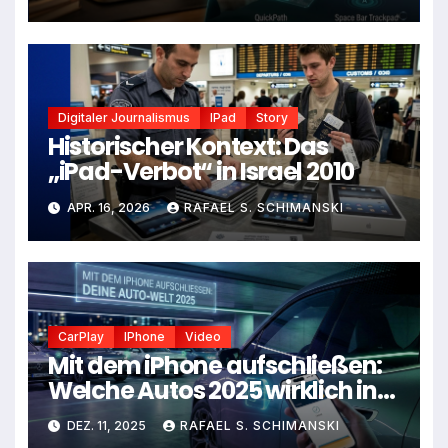
Digitaler Journalismus
IPad
Story
Historischer Kontext: Das
„iPad-Verbot“ in Israel 2010
APR. 16, 2026
RAFAEL S. SCHIMANSKI
CarPlay
IPhone
Video
Mit dem iPhone aufschließen:
Welche Autos 2025 wirklich in
deine Apple-Welt passen
DEZ. 11, 2025
RAFAEL S. SCHIMANSKI