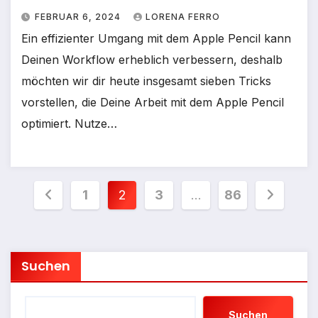
FEBRUAR 6, 2024
LORENA FERRO
Ein effizienter Umgang mit dem Apple Pencil kann
Deinen Workflow erheblich verbessern, deshalb
möchten wir dir heute insgesamt sieben Tricks
vorstellen, die Deine Arbeit mit dem Apple Pencil
optimiert. Nutze…
Seitennummerierung
1
2
3
…
86
der
Beiträge
Suchen
Suchen