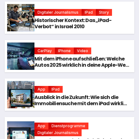
Digitaler Journalismus
IPad
Story
Historischer Kontext: Das „iPad-
Verbot“ in Israel 2010
CarPlay
IPhone
Video
Mit dem iPhone aufschließen: Welche
Autos 2025 wirklich in deine Apple-Welt
passen
App
IPad
Ausblick in die Zukunft: Wie sich die
Immobiliensuche mit dem iPad wirklich
entwickelt hat
App
Dienstprogramme
Digitaler Journalismus