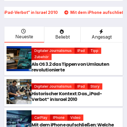
 Israel 2010
Mit dem iPhone aufschließen: Welche Autos 
Neueste
Beliebt
Angesagt
Digitaler Journalismus
IPad
Tipp
Zubehör
Als OS 3.2 das Tippen von Umlauten
revolutionierte
Digitaler Journalismus
IPad
Story
Historischer Kontext: Das „iPad-
Verbot“ in Israel 2010
CarPlay
IPhone
Video
Mit dem iPhone aufschließen: Welche