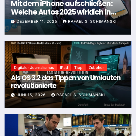
Mit dem iPhone aufschließen:
Au
Welche Autos 2025 wirklich in
d
deine Apple-Welt passen
iP
DEZEMBER 11, 2025
RAFAEL S. SCHIMANSKI
Digitaler Journalismus
IPad
Tipp
Zubehör
Als OS 3.2 das Tippen von Umlauten
revolutionierte
JUNI 15, 2026
RAFAEL S. SCHIMANSKI