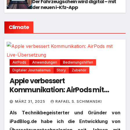
Der Fahrzeugschein wird digital – mit
der neuen i-Kfz-App
Climate
AirPods
Anwendungen
Bedienungshilfen
Digitaler Journalismus
Story
Zubehör
Apple verbessert
Kommunikation: AirPods mit
Live-Übersetzung
MÄRZ 31, 2025
RAFAEL S. SCHIMANSKI
Als Technikbegeisterter und Gründer von
iPadBlog.de habe ich die Entwicklung von