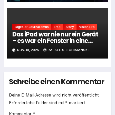
Digitaler Journalismus
IPad
Story
Vision Pro
Das iPad war nie nur ein Gerät
– es war ein Fenster in eine
neue Dimension
NOV. 10, 2025
RAFAEL S. SCHIMANSKI
Schreibe einen Kommentar
Deine E-Mail-Adresse wird nicht veröffentlicht.
Erforderliche Felder sind mit
*
markiert
Kommentar
*