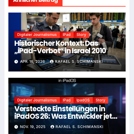
Digitaler Journalismus
IPad
Story
Historischer Kontext: Das
„iPad-Verbot“ in Israel 2010
APR. 16, 2026
RAFAEL S. SCHIMANSKI
Digitaler Journalismus
IPad
IpadOS
Story
Versteckte Einstellungen in
iPadOS 26: Was Entwickler jetzt
entdecken können
NOV. 19, 2025
RAFAEL S. SCHIMANSKI