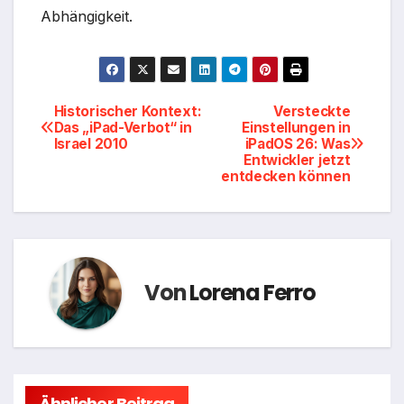
Abhängigkeit.
Beitragsnavigation
Historischer Kontext:
Versteckte
Das „iPad-Verbot“ in
Einstellungen in
Israel 2010
iPadOS 26: Was
Entwickler jetzt
entdecken können
Von
Lorena Ferro
Ähnlicher Beitrag