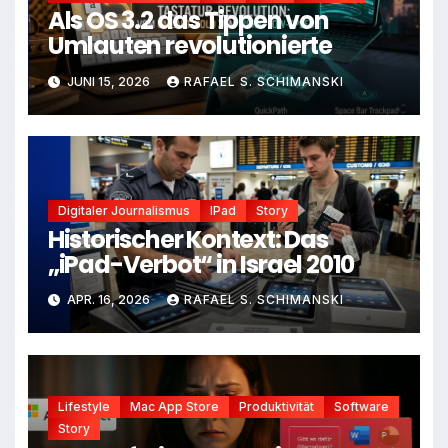
Als OS 3.2 das Tippen von
Umlauten revolutionierte
JUNI 15, 2026
RAFAEL S. SCHIMANSKI
Digitaler Journalismus
IPad
Story
Historischer Kontext: Das
„iPad-Verbot“ in Israel 2010
APR. 16, 2026
RAFAEL S. SCHIMANSKI
Lifestyle
Mac App Store
Produktivität
Software
Story