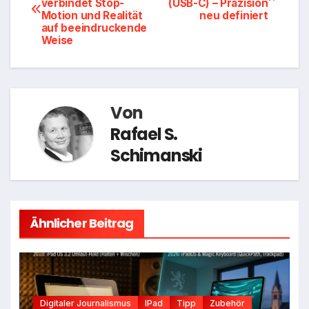
verbindet Stop-
(USB-C) – Präzision
Motion und Realität
neu definiert
auf beeindruckende
Weise
Von
Rafael S.
Schimanski
Ähnlicher Beitrag
Digitaler Journalismus
IPad
Tipp
Zubehör